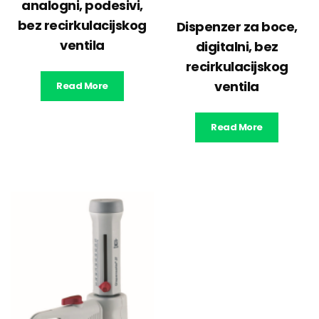
analogni, podesivi,
bez recirkulacijskog
Dispenzer za boce,
ventila
digitalni, bez
recirkulacijskog
ventila
Read More
Read More