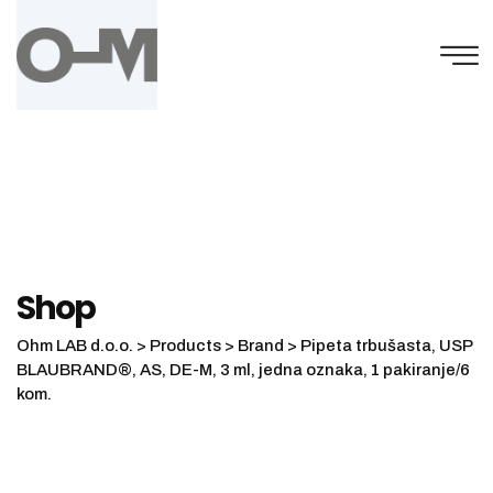
Skip
to
content
Shop
Ohm LAB d.o.o.
>
Products
>
Brand
>
Pipeta trbušasta, USP
BLAUBRAND®, AS, DE-M, 3 ml, jedna oznaka, 1 pakiranje/6
kom.