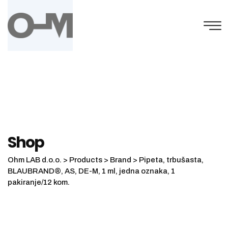
Skip
to
content
Shop
Ohm LAB d.o.o.
>
Products
>
Brand
>
Pipeta, trbušasta,
BLAUBRAND®, AS, DE-M, 1 ml, jedna oznaka, 1
pakiranje/12 kom.