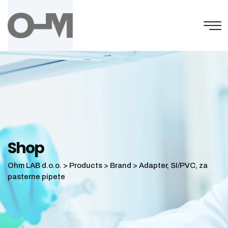
Skip
to
content
Shop
Ohm LAB d.o.o.
>
Products
>
Brand
>
Adapter, SI/PVC, za
pasterne pipete