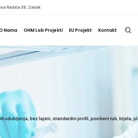
ana Radića 28, Zabok
O Nama
OHM Lab Projekti
EU Projekt
Kontakt
6 udubljenja, bez lajsni, standardni profil, povišeni rub, bijela,