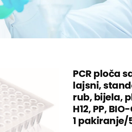
PCR ploča sa
lajsni, stand
rub, bijela, 
H12, PP, BIO
1 pakiranje/