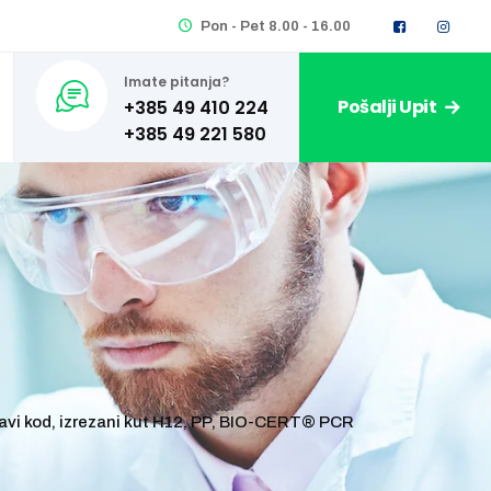
Pon - Pet 8.00 - 16.00
Imate pitanja?
Pošalji Upit
+385 49 410 224
 plavi kod, izrezani kut H12, PP, BIO-CERT® PCR