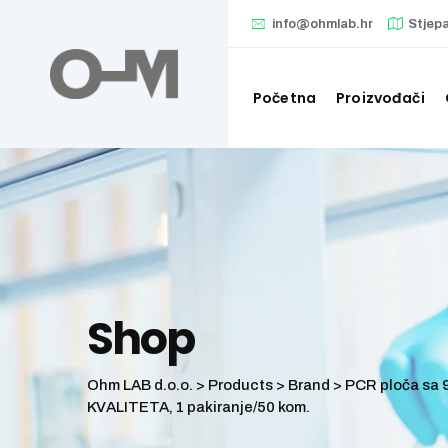
Skip
info@ohmlab.hr
Stjep
to
content
Početna
Proizvođači
Shop
Ohm LAB d.o.o.
>
Products
>
Brand
>
PCR ploča sa 9
KVALITETA, 1 pakiranje/50 kom.