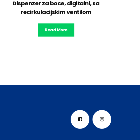
Dispenzer za boce, digitalni, sa
recirkulacijskim ventilom
Read More