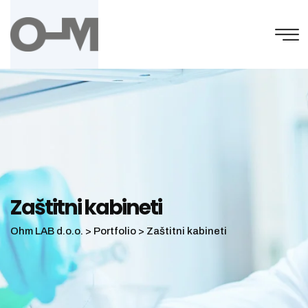
Zaštitni kabineti
Ohm LAB d.o.o.
>
Portfolio
>
Zaštitni kabineti