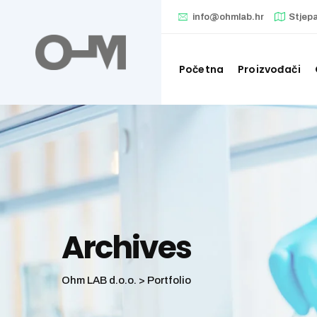
Skip
info@ohmlab.hr
Stjep
to
content
Početna
Proizvođači
Archives
Ohm LAB d.o.o.
>
Portfolio