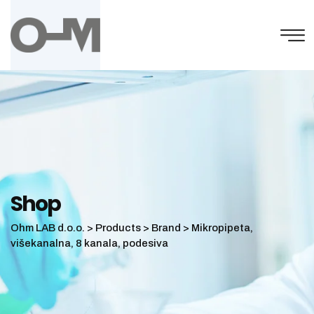
Skip
to
content
Shop
Ohm LAB d.o.o.
>
Products
>
Brand
>
Mikropipeta,
višekanalna, 8 kanala, podesiva