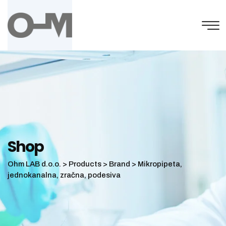
Skip
to
content
Shop
Ohm LAB d.o.o.
>
Products
>
Brand
>
Mikropipeta,
jednokanalna, zračna, podesiva