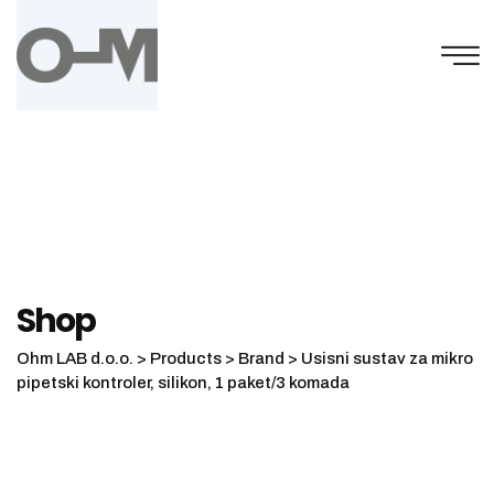
Skip
to
content
Shop
Ohm LAB d.o.o.
>
Products
>
Brand
>
Usisni sustav za mikro
pipetski kontroler, silikon, 1 paket/3 komada