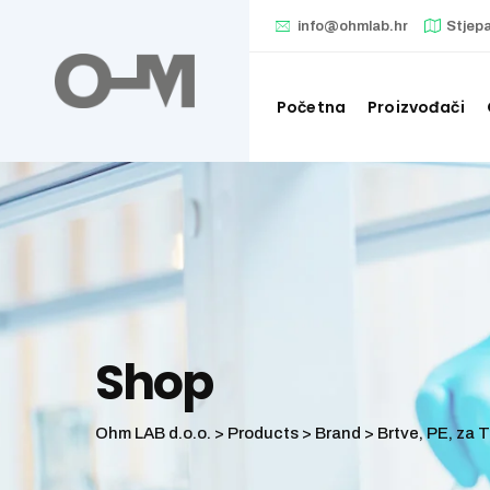
Skip
info@ohmlab.hr
Stjep
to
content
Početna
Proizvođači
Shop
Ohm LAB d.o.o.
>
Products
>
Brand
>
Brtve, PE, za T