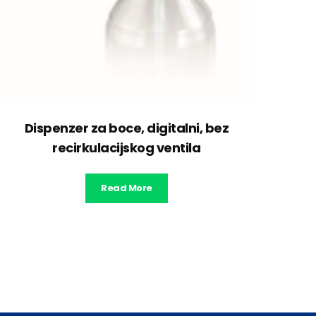
Dispenzer za boce, digitalni, bez
recirkulacijskog ventila
Read More