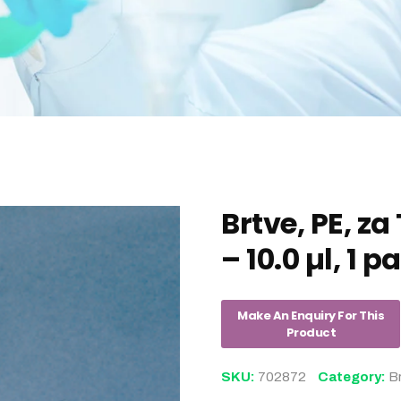
Brtve, PE, za
– 10.0 µl, 1 
SKU:
702872
Category:
B