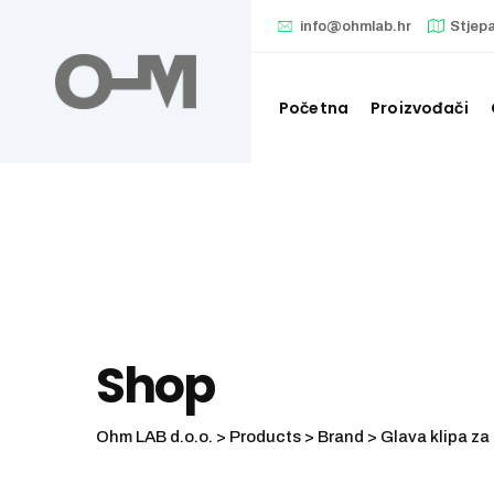
Skip
info@ohmlab.hr
Stjep
to
content
Početna
Proizvođači
Shop
Ohm LAB d.o.o.
>
Products
>
Brand
>
Glava klipa za