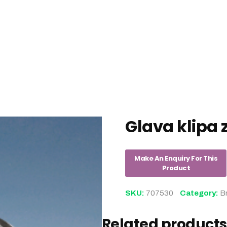
Glava klipa z
SKU:
707530
Category:
B
Related products