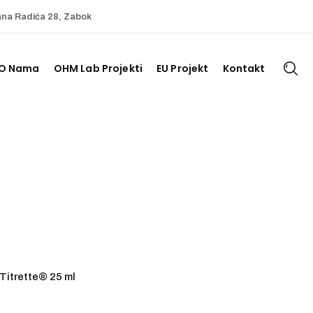
ana Radića 28, Zabok
O Nama
OHM Lab Projekti
EU Projekt
Kontakt
 Titrette® 25 ml