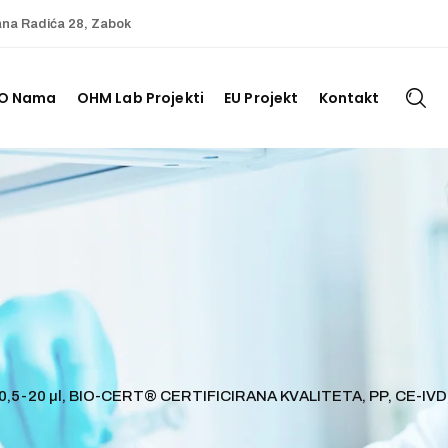
ana Radića 28, Zabok
O Nama
OHM Lab Projekti
EU Projekt
Kontakt
, 0,5-20 µl, BIO-CERT® CERTIFICIRANA KVALITETA, PP, CE-IVD, 