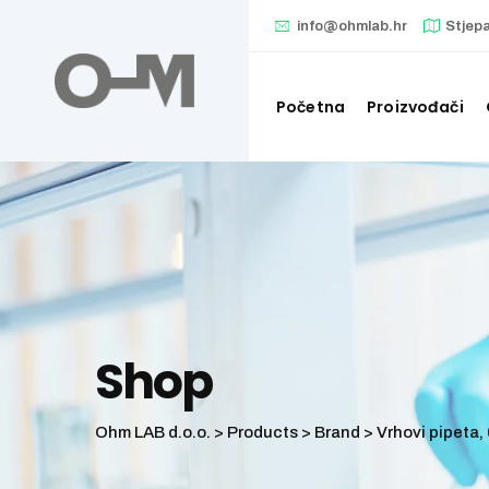
Skip
info@ohmlab.hr
Stjep
to
content
Početna
Proizvođači
Shop
Ohm LAB d.o.o.
>
Products
>
Brand
>
Vrhovi pipeta