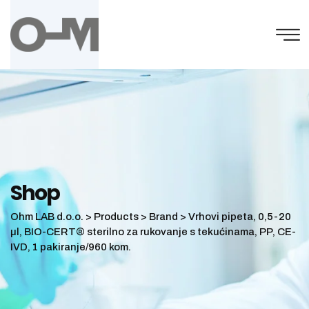
Skip
to
content
Shop
Ohm LAB d.o.o.
>
Products
>
Brand
>
Vrhovi pipeta, 0,5-20
µl, BIO-CERT® sterilno za rukovanje s tekućinama, PP, CE-
IVD, 1 pakiranje/960 kom.