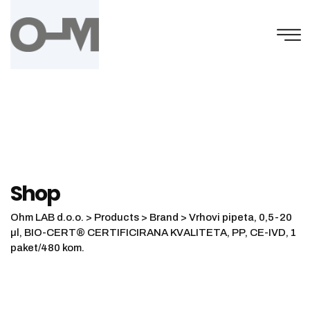
Skip
to
content
Shop
Ohm LAB d.o.o.
>
Products
>
Brand
>
Vrhovi pipeta, 0,5-20
µl, BIO-CERT® CERTIFICIRANA KVALITETA, PP, CE-IVD, 1
paket/480 kom.