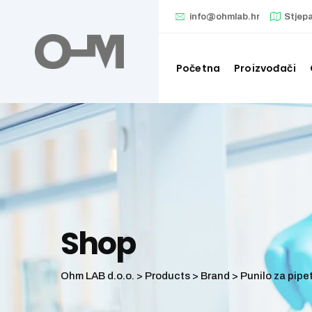
Skip
info@ohmlab.hr
Stjep
to
content
Početna
Proizvođači
Shop
Ohm LAB d.o.o.
>
Products
>
Brand
>
Punilo za pipet