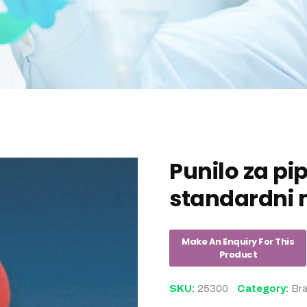
Punilo za pip
standardni m
SKU:
25300
Category:
Br