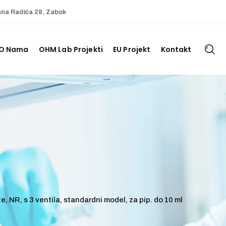
ana Radića 28, Zabok
O Nama
OHM Lab Projekti
EU Projekt
Kontakt
e, NR, s 3 ventila, standardni model, za pip. do 10 ml