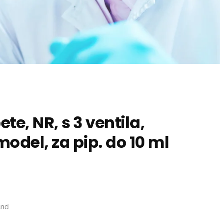
ete, NR, s 3 ventila,
odel, za pip. do 10 ml
and