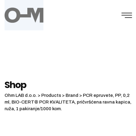
Skip
to
content
Shop
Ohm LAB d.o.o.
>
Products
>
Brand
>
PCR epruvete, PP, 0,2
ml, BIO-CERT® PCR KVALITETA, pričvršćena ravna kapica,
ruža, 1 pakiranje/1000 kom.