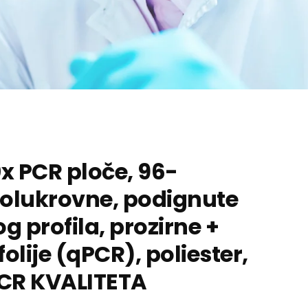
0x PCR ploče, 96-
polukrovne, podignute
g profila, prozirne +
olije (qPCR), poliester,
CR KVALITETA