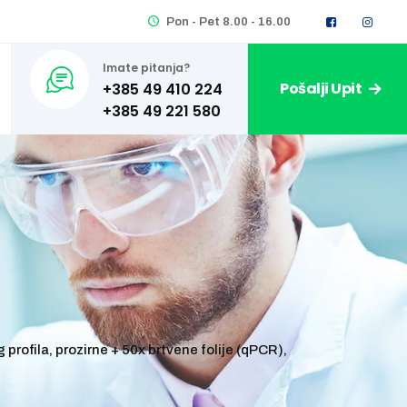
Pon - Pet 8.00 - 16.00
Imate pitanja?
Pošalji Upit
+385 49 410 224
rofila, prozirne + 50x brtvene folije (qPCR),