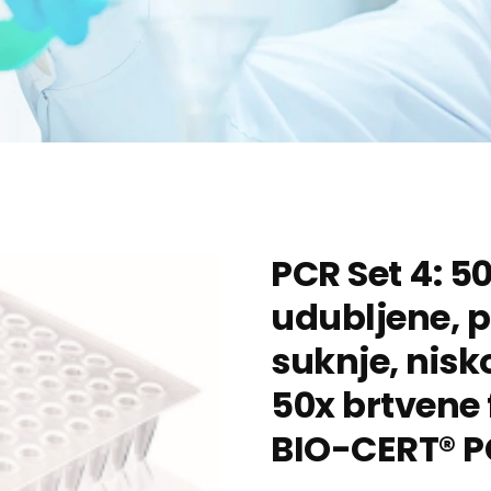
PCR Set 4: 5
udubljene, 
suknje, nisko
50x brtvene f
BIO-CERT® P