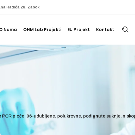
ana Radića 28, Zabok
O Nama
OHM Lab Projekti
EU Projekt
Kontakt
 PCR ploče, 96-udubljene, polukrovne, podignute suknje, niskog p