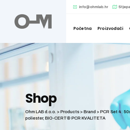
Skip
info@ohmlab.hr
Stjep
to
content
Početna
Proizvođači
Shop
Ohm LAB d.o.o.
>
Products
>
Brand
>
PCR Set 4: 50x
poliester, BIO-CERT® PCR KVALITETA