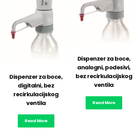
Dispenzer za boce,
analogni, podesivi,
bez recirkulacijskog
Dispenzer za boce,
ventila
digitalni, bez
recirkulacijskog
ventila
Read More
Read More