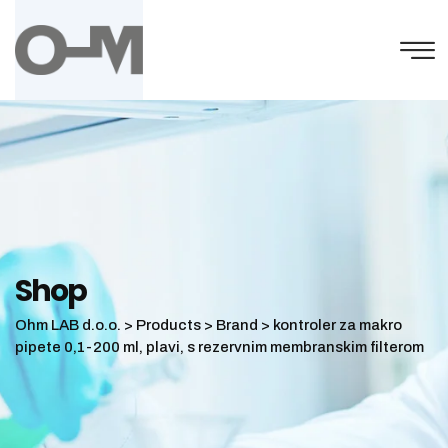
Skip
to
content
Shop
Ohm LAB d.o.o.
>
Products
>
Brand
>
kontroler za makro
pipete 0,1-200 ml, plavi, s rezervnim membranskim filterom