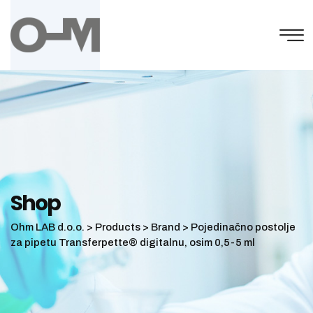
Skip
to
content
Shop
Ohm LAB d.o.o.
>
Products
>
Brand
>
Pojedinačno postolje
za pipetu Transferpette® digitalnu, osim 0,5-5 ml