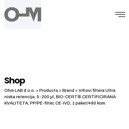
Skip
to
content
Shop
Ohm LAB d.o.o.
>
Products
>
Brand
>
Vrhovi filtera Ultra
niska retencija, 5-200 µl, BIO-CERT® CERTIFICIRANA
KVALITETA, PP/PE-filter, CE-IVD, 1 paket/480 kom.