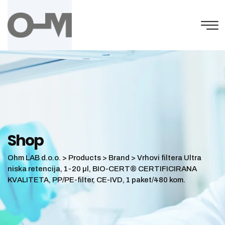
Skip
to
content
Shop
Ohm LAB d.o.o.
>
Products
>
Brand
>
Vrhovi filtera Ultra
niska retencija, 1-20 µl, BIO-CERT® CERTIFICIRANA
KVALITETA, PP/PE-filter, CE-IVD, 1 paket/480 kom.