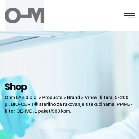
Skip
to
content
Shop
Ohm LAB d.o.o.
>
Products
>
Brand
>
Vrhovi filtera, 5-200
µl, BIO-CERT® sterilno za rukovanje s tekućinama, PP/PE-
filter, CE-IVD, 1 paket/960 kom.