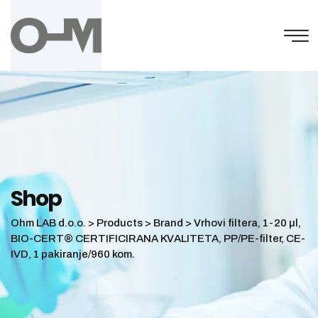
Skip
to
content
Shop
Ohm LAB d.o.o.
>
Products
>
Brand
>
Vrhovi filtera, 1-20 µl,
BIO-CERT® CERTIFICIRANA KVALITETA, PP/PE-filter, CE-
IVD, 1 pakiranje/960 kom.