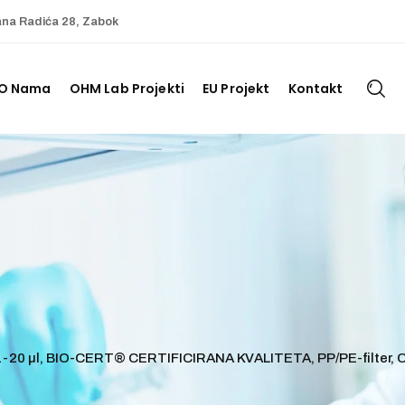
ana Radića 28, Zabok
O Nama
OHM Lab Projekti
EU Projekt
Kontakt
, 1-20 µl, BIO-CERT® CERTIFICIRANA KVALITETA, PP/PE-filter, C