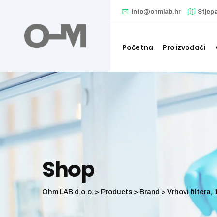
Skip
info@ohmlab.hr
Stjep
to
content
Početna
Proizvođači
Shop
Ohm LAB d.o.o.
>
Products
>
Brand
>
Vrhovi filtera