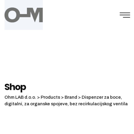
Skip
to
content
Shop
Ohm LAB d.o.o.
>
Products
>
Brand
>
Dispenzer za boce,
digitalni, za organske spojeve, bez recirkulacijskog ventila