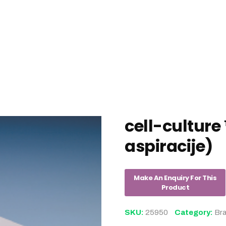
cell-culture
aspiracije)
SKU:
25950
Category:
Br