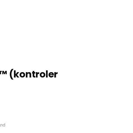
 ™ (kontroler
and