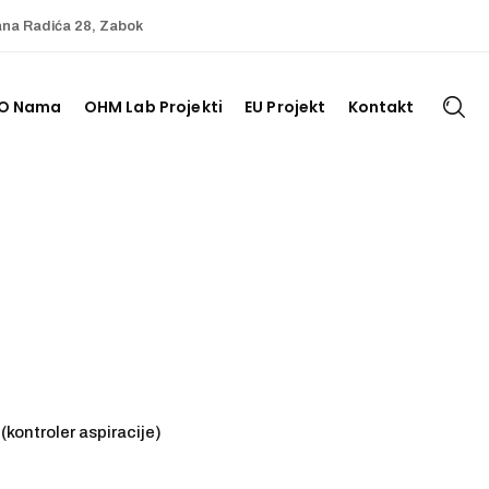
ana Radića 28, Zabok
O Nama
OHM Lab Projekti
EU Projekt
Kontakt
(kontroler aspiracije)