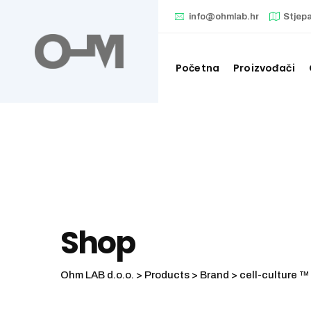
Skip
info@ohmlab.hr
Stjep
to
content
Početna
Proizvođači
Shop
Ohm LAB d.o.o.
>
Products
>
Brand
>
cell-culture ™ 