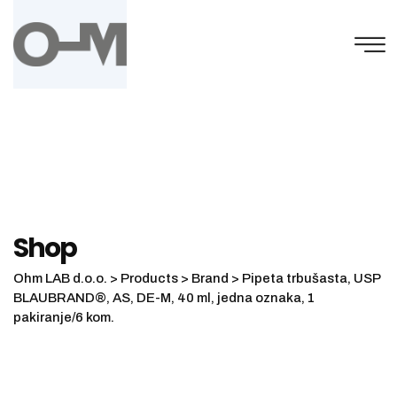
Skip
to
content
Shop
Ohm LAB d.o.o.
>
Products
>
Brand
>
Pipeta trbušasta, USP
BLAUBRAND®, AS, DE-M, 40 ml, jedna oznaka, 1
pakiranje/6 kom.