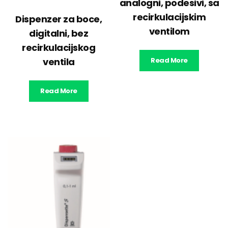
analogni, podesivi, sa
recirkulacijskim
Dispenzer za boce,
ventilom
digitalni, bez
recirkulacijskog
ventila
Read More
Read More