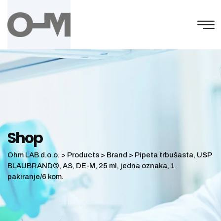
Skip
to
content
Shop
Ohm LAB d.o.o.
>
Products
>
Brand
>
Pipeta trbušasta, USP
BLAUBRAND®, AS, DE-M, 25 ml, jedna oznaka, 1
pakiranje/6 kom.