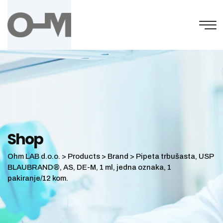
Skip
to
content
Shop
Ohm LAB d.o.o.
>
Products
>
Brand
>
Pipeta trbušasta, USP
BLAUBRAND®, AS, DE-M, 1 ml, jedna oznaka, 1
pakiranje/12 kom.