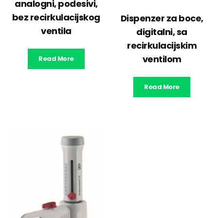
analogni, podesivi,
bez recirkulacijskog
Dispenzer za boce,
ventila
digitalni, sa
recirkulacijskim
ventilom
Read More
Read More