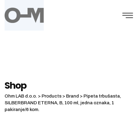
Skip
to
content
Shop
Ohm LAB d.o.o.
>
Products
>
Brand
>
Pipeta trbušasta,
SILBERBRAND ETERNA, B, 100 ml, jedna oznaka, 1
pakiranje/6 kom.