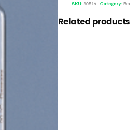
SKU:
30514
Category:
Br
Related products