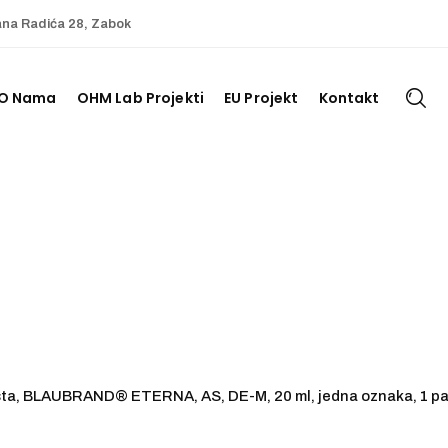
ana Radića 28, Zabok
O Nama
OHM Lab Projekti
EU Projekt
Kontakt
sta, BLAUBRAND® ETERNA, AS, DE-M, 20 ml, jedna oznaka, 1 pak