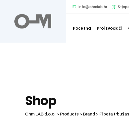
Skip
info@ohmlab.hr
Stjep
to
content
Početna
Proizvođači
Shop
Ohm LAB d.o.o.
>
Products
>
Brand
>
Pipeta trbuša