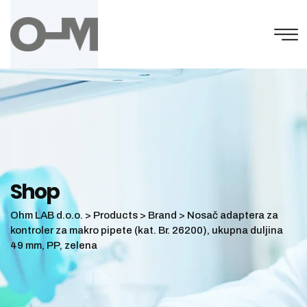
Skip
to
content
Shop
Ohm LAB d.o.o.
>
Products
>
Brand
>
Nosač adaptera za
kontroler za makro pipete (kat. Br. 26200), ukupna duljina
49 mm, PP, zelena